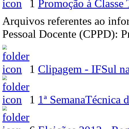
1
Promoção à Classe T
Arquivos referentes ao inf
Pessoal Docente (CPPD): Pr
1
Clipagem - IFSul n
1
1ª SemanaTécnica d