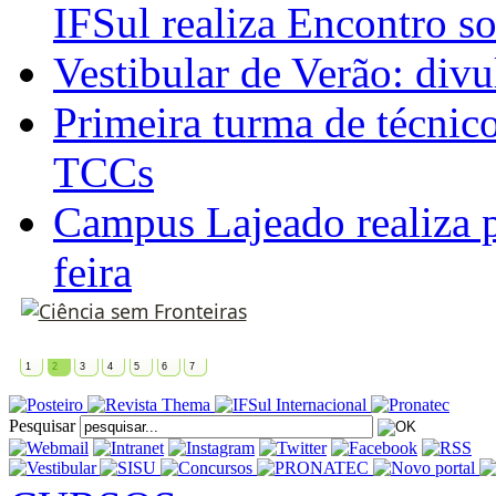
IFSul realiza Encontro s
Vestibular de Verão: divu
Primeira turma de técnic
TCCs
Campus Lajeado realiza p
feira
1
2
3
4
5
6
7
Pesquisar