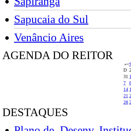
Sapiranga
Sapucaia do Sul
Venâncio Aires
AGENDA DO REITOR
«
<
D
31
7
14
21
28
DESTAQUES
Plano de Desenv. Institu