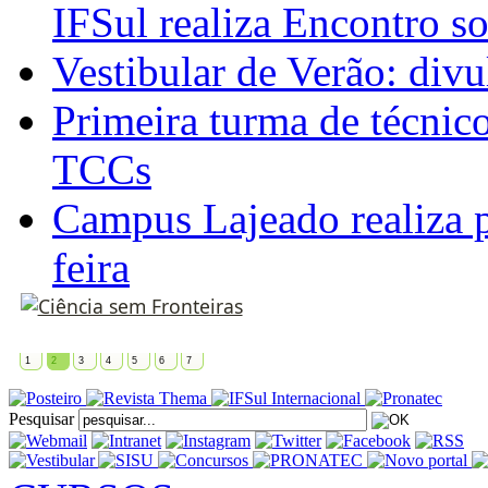
IFSul realiza Encontro s
Vestibular de Verão: divu
Primeira turma de técnic
TCCs
Campus Lajeado realiza p
feira
1
2
3
4
5
6
7
Pesquisar