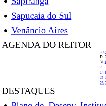
Sapiranga
Sapucaia do Sul
Venâncio Aires
AGENDA DO REITOR
«
<
D
31
7
14
21
28
DESTAQUES
Plano de Desenv. Institu