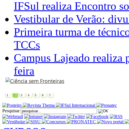
IFSul realiza Encontro s
Vestibular de Verão: divu
Primeira turma de técnic
TCCs
Campus Lajeado realiza p
feira
1
2
3
4
5
6
7
Pesquisar