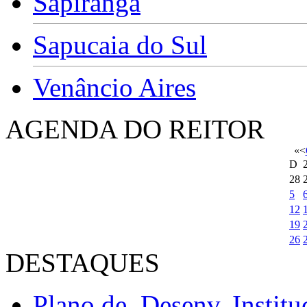
Sapiranga
Sapucaia do Sul
Venâncio Aires
AGENDA DO REITOR
«
<
D
28
5
12
19
26
DESTAQUES
Plano de Desenv. Institu