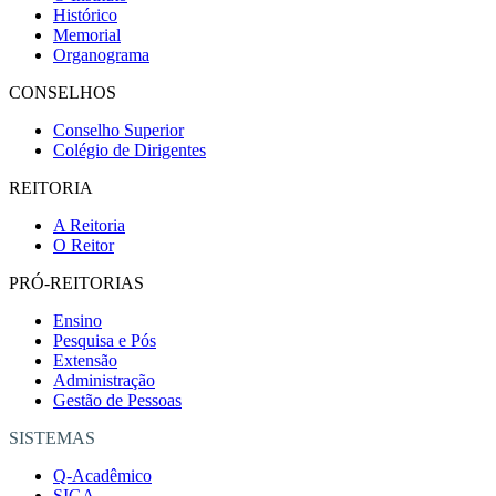
Histórico
Memorial
Organograma
CONSELHOS
Conselho Superior
Colégio de Dirigentes
REITORIA
A Reitoria
O Reitor
PRÓ-REITORIAS
Ensino
Pesquisa e Pós
Extensão
Administração
Gestão de Pessoas
SISTEMAS
Q-Acadêmico
SIGA