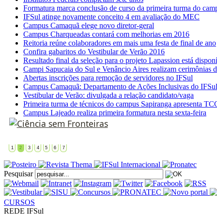
Formatura marca conclusão de curso da primeira turma do cam
IFSul atinge novamente conceito 4 em avaliação do MEC
Campus Camaquã elege novo diretor-geral
Campus Charqueadas contará com melhorias em 2016
Reitoria reúne colaboradores em mais uma festa de final de ano
Confira gabaritos do Vestibular de Verão 2016
Resultado final da seleção para o projeto Lapassion está dispon
Campi Sapucaia do Sul e Venâncio Aires realizam cerimônias d
Abertas inscrições para remoção de servidores no IFSul
Campus Camaquã: Departamento de Ações Inclusivas do IFSul 
Vestibular de Verão: divulgada a relação candidato/vaga
Primeira turma de técnicos do campus Sapiranga apresenta TC
Campus Lajeado realiza primeira formatura nesta sexta-feira
1
2
3
4
5
6
7
Pesquisar
CURSOS
REDE IFSul