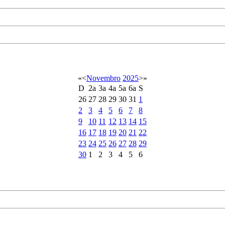
«
<
Novembro
2025
>
»
D
2a
3a
4a
5a
6a
S
26
27
28
29
30
31
1
2
3
4
5
6
7
8
9
10
11
12
13
14
15
16
17
18
19
20
21
22
23
24
25
26
27
28
29
30
1
2
3
4
5
6