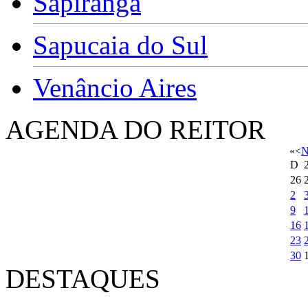
Sapiranga
Sapucaia do Sul
Venâncio Aires
AGENDA DO REITOR
«
<
N
D
26
2
9
16
23
30
DESTAQUES