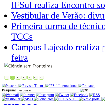
IFSul realiza Encontro s
Vestibular de Verão: divu
Primeira turma de técnic
TCCs
Campus Lajeado realiza p
feira
1
2
3
4
5
6
7
Pesquisar